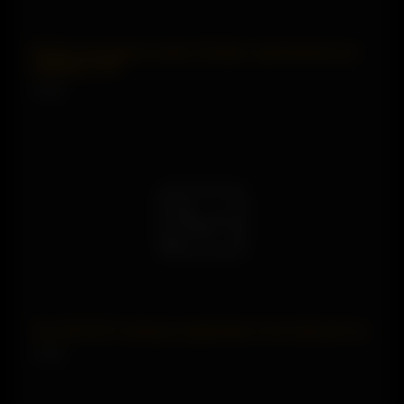
Мобильная версия казино Vavada и приложения для
андроид и IOS
2 views
Two Old GILFs having an opportunity to fuck dad and son
2 views