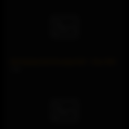
1Win Промокод При Регистрации 2024 — Бонус 500%
1 views