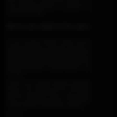
votre inscription pour bénéficier d’un code bonus nine
casino exceptionnel, offrant ainsi une expérience de jeu
encore plus enrichissante.
Bonus sans dépôt et free spins
Un autre point fort de l’expérience utilisateur au casino
nine est la possibilité de profiter d’un nine casino no
deposit bonus. Ce bonus vous permet de tester les jeux
sans avoir à effectuer un dépôt initial. En plus de cela, les
250 free spins offerts lors de votre inscription ajoutent une
dimension supplémentaire à votre expérience de jeu, vous
permettant de découvrir de nouvelles machines à sous
sans risque.
En résumé, les avis nine casino témoignent d’une interface
intuitive et d’une expérience utilisateur exceptionnelle,
combinée à des bonus généreux et à une navigation
fluide. Que vous cherchiez à utiliser un code promo nine
casino ou à profiter d’un nine casino no deposit bonus,
vous êtes assuré d’une expérience de jeu inoubliable.
From:
louis