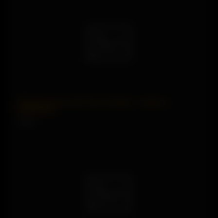
Официальный сайт Пин Ап Казино – играть и
выигрывать
3 views