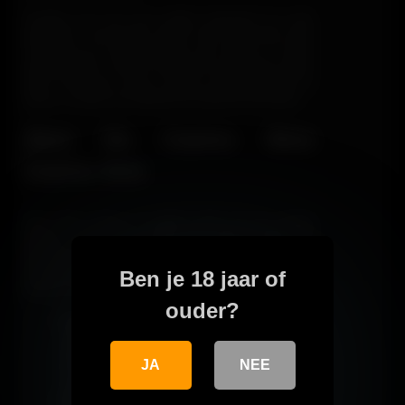
N’oubliez pas que pour profiter pleinement de votre
expérience, vous pouvez utiliser votre code promo Nine
Casino lors de votre inscription pour obtenir un bonus
supplémentaire. Une fois connecté via votre Nine Casino
login, vous aurez accès à toutes les fonctionnalités du
casino, y compris ces méthodes de paiement sécurisées.
Jeux De Casino Nine
Casino Avis
Chez Nine Casino, le support client est une priorité
absolue. Que vous soyez un joueur novice ou
expérimenté, vous pouvez compter sur une assistance
rapide et efficace pour résoudre tout problème que vous
Ben je 18 jaar of
pourriez rencontrer.
ouder?
Disponibilité 24/7: Le support client de Nine Casino
est disponible 24 heures sur 24, 7 jours sur 7. Vous
pouvez contacter l’équipe à tout moment, que ce
JA
NEE
soit pour des questions sur le code promo Nine
Casino ou pour des problèmes techniques.
Méthodes de contact multiples: Vous avez le choix