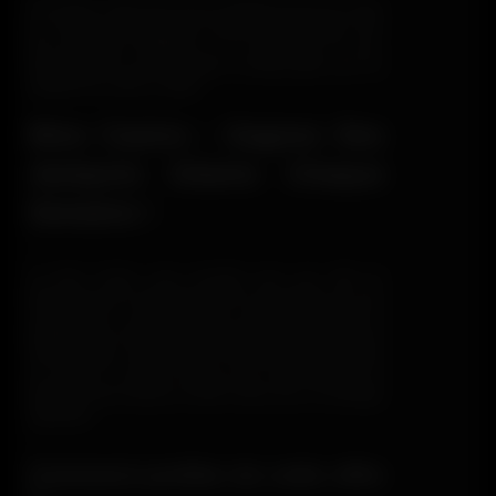
En résumé, casino nine est une plateforme de jeu en ligne
qui combine divertissement, sécurité et générosité. Avec
des promotions régulières et un large choix de jeux,
NineCasino est une destination incontournable pour les
amateurs de casino en ligne.
Nine Casino : Gagnez Des
Jackpots Géants Chaque
Semaine !
Le Nine Casino vous accueille avec une offre de
bienvenue qui ne manquera pas de vous séduire. En vous
inscrivant sur ce casino en ligne, vous avez la chance de
bénéficier d’un bonus impressionnant de 450 € ainsi que
250 free spins. Cette offre est l’une des plus généreuses
du marché, et elle est conçue pour vous permettre de
démarrer votre aventure au Nine Casino avec un avantage
significatif.
Comment profiter de cette offre