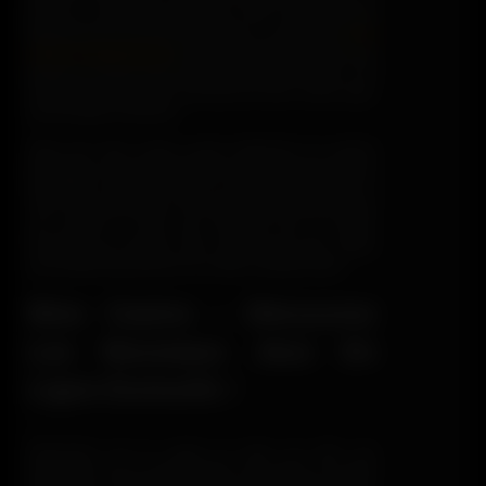
plus de ce bonus de bienvenue, Nine Casino propose
également des promotions régulières, y compris des
nine
casino no deposit bonus
qui vous permettent de jouer sans
dépenser d’argent initial. Pour profiter de ces offres, il est
essentiel de connaître le processus de Nine Casino login,
qui est rapide et sécurisé.
Notre Avis Nine Casino couvre également les aspects
techniques et les fonctionnalités du site, ainsi que les jeux
disponibles. Que vous soyez un amateur de machines à
sous, de jeux de table ou de poker, Casino Nine propose
une variété de choix pour satisfaire tous les goûts.
N’oubliez pas d’utiliser votre code promo Nine Casino
pour profiter pleinement de ces offres exceptionnelles.
Nine Casino : Découvrez
Les Nouveaux Jeux En
Ligne Exclusifs !
NineCasino est un casino en ligne qui offre une
expérience de jeu exceptionnelle aux joueurs du monde